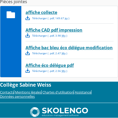
Pièces jointes
affiche collecte
Télécharger
( .
pdf
,
149.67
ko
)
Affiche CAD pdf impression
Télécharger
( .
pdf
,
3.98
Mo
)
Affiche bac bleu éco délégue modification
Télécharger
( .
pdf
,
2.47
Mo
)
Affiche éco délégue pdf
Télécharger
( .
pdf
,
2.56
Mo
)
Collège Sabine Weiss
Contacts
Mentions légales
Chartes d'utilisation
Assistance
Données personnelles