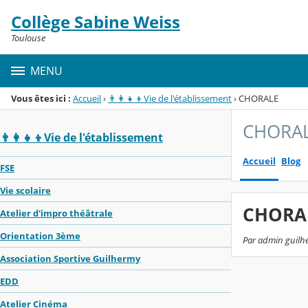
Panneau de gestion des cookies
Collège Sabine Weiss
Menu de la rubrique
Contenu
Toulouse
MENU
Vous êtes ici :
Accueil
›
👨‍👩‍👧‍👦Vie de l'établissement
›
CHORALE
CHORA
👨‍👩‍👧‍👦Vie de l'établissement
Accueil
Blog
FSE
Vie scolaire
CHORA
Atelier d'impro théâtrale
Orientation 3ème
Par admin guilhe
Association Sportive Guilhermy
EDD
Atelier Cinéma